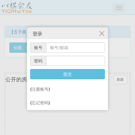
Toggle
naviga
【五子棋】
登录
账号
创建、进入房间
密码
提交
公开的房间
刷新
(
注册账号
)
(
忘记密码
)